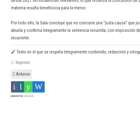
desde 2021 sin incidencias relevantes, lo que refuerza la conclusión de 
materna resulta beneficiosa para la menor.
Por todo ello, la Sala concluye que no concurre una “justa causa” que jus
abuela y confirma íntegramente la sentencia recurrida, con imposición de
recurrente.
🖌️ Texto en el que se respeta íntegramente contenido, redacción y ortografí
Imprimir
Anterior
powered by
social2s