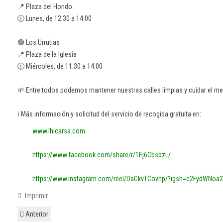
📍 Plaza del Hondo
🕧 Lunes, de 12:30 a 14:00
🟢 Los Urrutias
📍 Plaza de la Iglesia
🕦 Miércoles, de 11:30 a 14:00
🌱 Entre todos podemos mantener nuestras calles limpias y cuidar el m
ℹ️ Más información y solicitud del servicio de recogida gratuita en:
www.lhicarsa.com
https://www.facebook.com/share/r/1Ej6CbsbzL/
https://www.instagram.com/reel/DaCkvTCovhp/?igsh=c2FydWNoa
Imprimir
Anterior