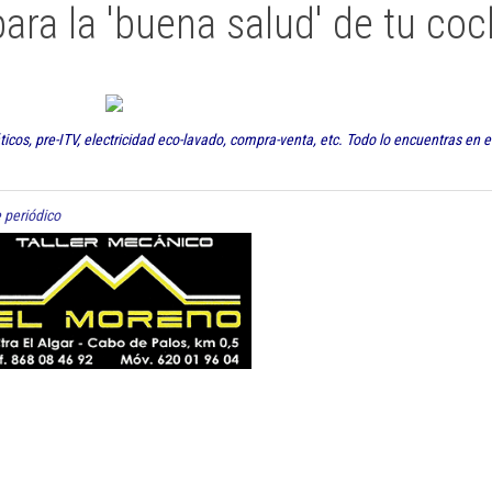
para la 'buena salud' de tu co
cos, pre-ITV, electricidad eco-lavado, compra-venta, etc. Todo lo encuentras en el 
 periódico