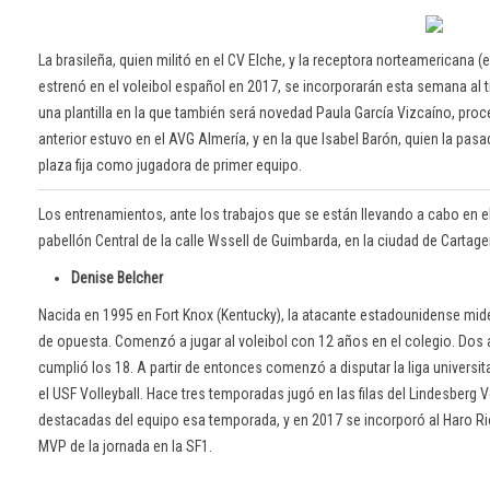
La brasileña, quien militó en el CV Elche, y la receptora norteamericana (
estrenó en el voleibol español en 2017, se incorporarán esta semana al tr
una plantilla en la que también será novedad Paula García Vizcaíno, pro
anterior estuvo en el AVG Almería, y en la que Isabel Barón, quien la pas
plaza fija como jugadora de primer equipo.
Los entrenamientos, ante los trabajos que se están llevando a cabo en el
pabellón Central de la calle Wssell de Guimbarda, en la ciudad de Cartage
Denise Belcher
Nacida en 1995 en Fort Knox (Kentucky), la atacante estadounidense mid
de opuesta. Comenzó a jugar al voleibol con 12 años en el colegio. Do
cumplió los 18. A partir de entonces comenzó a disputar la liga universit
el USF Volleyball. Hace tres temporadas jugó en las filas del Lindesberg
destacadas del equipo esa temporada, y en 2017 se incorporó al Haro R
MVP de la jornada en la SF1.