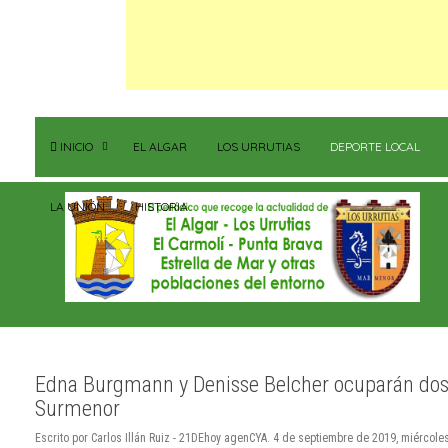
INICIO
EL ALGAR
LOS URRUTIAS
DEPORTE LOCAL
LA UNIÓN
HISTORIA
Edna Burgmann y Denisse Belcher ocuparán dos d
Surmenor
Escrito por Carlos Illán Ruiz - 21DEhoy agenCYA. 4 de septiembre de 2019, miércole