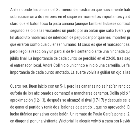
Ahí es donde las chicas del Surmenor demostraron que nuevamente había
sobrepusieron a dos errores en el saque en momentos importantes y a dos
claro que el balón tocó la pista canaria (aunque también hubiese contact
segundo se dio a las visitantes un punto por un balón que salió fuera y 
En absoluto hablamos de intención de perjudicar por quienes imparten ju
que erraron como cualquier ser humano. El caso es que el marcador pasó
pero llegó la reacción y un parcial de 8-1 sentenció ante una hinchada qu
júbilo final. La importancia de cada punto se percibió en el 23-20, tras 
el entrenador local, André Collin dio un brinco e inició una carrerilla. Le fa
importancia de cada punto anotado. La suerte volvía a guiñar un ojo a la
Cuarto set. Buen inicio con un 5-1, pero las canarias no se habían rendido
euforia de los aficionados comenzó a mancharse de temor. Collin pidió 
aproximación (12-13), después se alcanzó al rival (17-17) y después se 
de ganar el partido y tenía dos ‘balones de partido’… que no aprovechó. E
lucha titánica por salvar cada balón. Un remate de Paula García pone el 2
en diagonal por una visitante. ¡Victoria!, la alegría volvió a casa por Navid