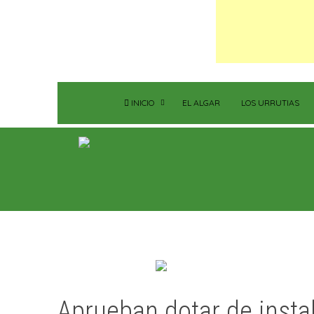
INICIO
EL ALGAR
LOS URRUTIAS
Aprueban dotar de instal