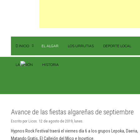
INICIO
EL ALGAR
LOS URRUTIAS
DEPORTE LOCAL
LA UNIÓN
HISTORIA
Avance de las fiestas algareñas de septiembre
Escrito por Licos. 12 de agosto de 2019, lunes.
Hypnos Rock Festival traerá el viernes día 6 a los grupos Lepoka, Daeria,
Matando Gratis, El Callejón del Mico e Inovrtice.