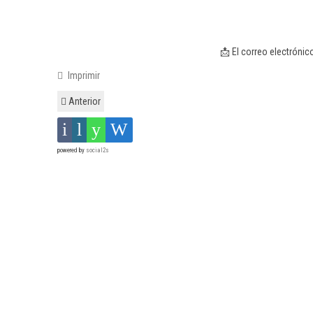
📩 El correo electrónic
Imprimir
Anterior
powered by
social2s