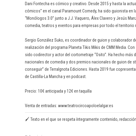
Dani Fontecha es cómico y creativo. Desde 2015 y hasta la actua
cómicos” en el canal Paramount Comedy, ha sido guionista en la
“Monólogos 3.0” junto a J.J. Vaquero, Álex Clavero y Jesús Ma
comedia, teatros y eventos para empresas por todo el territorio 
Sergio González Suko, es coordinador de guion y colaborador de
realización del programa Planeta Tikis Mikis de CMM Media. Con
sido codirector y actor del cortometraje “Osito”. Ha hecho má
nacionales de comedia y dos premios nacionales de guion de stan
conseguir” de Terralgnota Ediciones. Hasta 2019 fue copresenta
de Castilla-La Mancha y en podcast.
Precio: 10€ anticipada y 12€ en taquilla
Venta de entradas: www.teatrocircoapoloelalgar.es
🖌️ Texto en el que se respeta íntegramente contenido, redacción y o