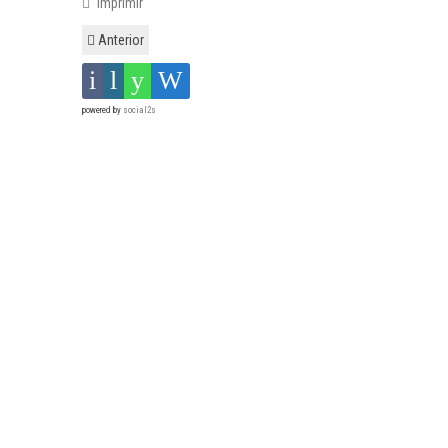
Imprimir
Anterior
powered by
social2s