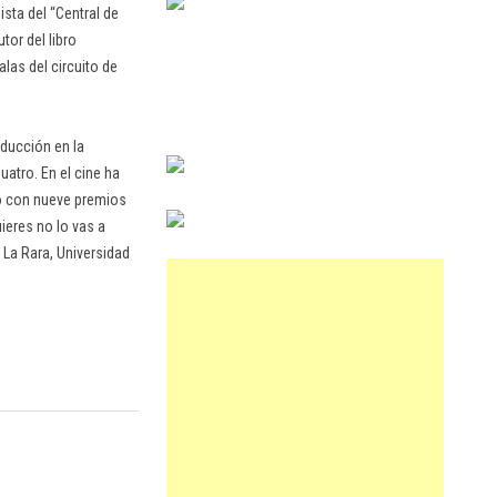
sta del “Central de
or del libro
as del circuito de
ducción en la
atro. En el cine ha
do con nueve premios
ieres no lo vas a
 La Rara, Universidad