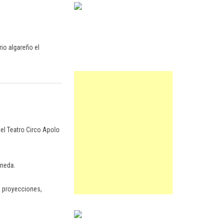
rio algareño el
del Teatro Circo Apolo
ineda.
a, proyecciones,