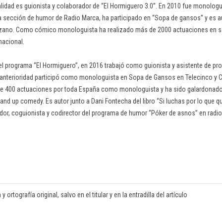
lidad es guionista y colaborador de “El Hormiguero 3.0”. En 2010 fue monologui
 sección de humor de Radio Marca, ha participado en “Sopa de gansos” y es aut
nzano. Como cómico monologuista ha realizado más de 2000 actuaciones en sal
nacional.
l programa “El Hormiguero”, en 2016 trabajó como guionista y asistente de pro
 anterioridad participó como monologuista en Sopa de Gansos en Telecinco y Cu
s de 400 actuaciones por toda España como monologuista y ha sido galardona
d up comedy. Es autor junto a Dani Fontecha del libro “Si luchas por lo que qu
dor, coguionista y codirector del programa de humor “Póker de asnos” en radio
rtografía original, salvo en el titular y en la entradilla del artículo