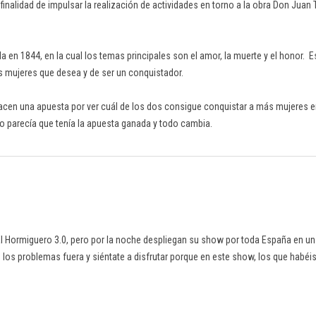
inalidad de impulsar la realización de actividades en torno a la obra Don Juan 
 en 1844, en la cual los temas principales son el amor, la muerte y el honor. E
s mujeres que desea y de ser un conquistador.
cen una apuesta por ver cuál de los dos consigue conquistar a más mujeres e
 parecía que tenía la apuesta ganada y todo cambia.
El Hormiguero 3.0, pero por la noche despliegan su show por toda España en u
 los problemas fuera y siéntate a disfrutar porque en este show, los que habéis 