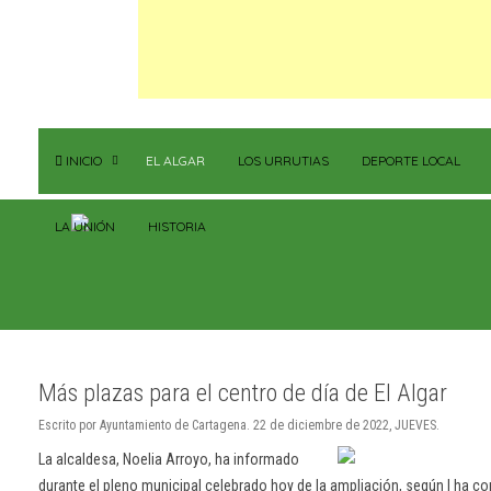
INICIO
EL ALGAR
LOS URRUTIAS
DEPORTE LOCAL
LA UNIÓN
HISTORIA
Más plazas para el centro de día de El Algar
Escrito por Ayuntamiento de Cartagena. 22 de diciembre de 2022, JUEVES.
La alcaldesa, Noelia Arroyo, ha informado
durante el pleno municipal celebrado hoy de la ampliación, según l ha co