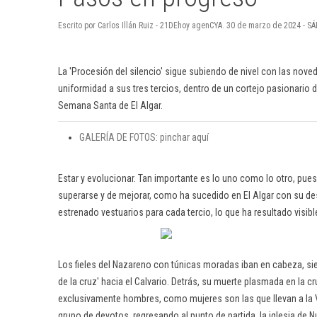
Escrito por Carlos Illán Ruiz - 21DEhoy agenCYA. 30 de marzo de 2024 - S
La 'Procesión del silencio' sigue subiendo de nivel con las nov
uniformidad a sus tres tercios, dentro de un cortejo pasionario 
Semana Santa de El Algar.
GALERÍA DE FOTOS: pinchar aquí
Estar y evolucionar. Tan importante es lo uno como lo otro, pue
superarse y de mejorar, como ha sucedido en El Algar con su des
estrenado vestuarios para cada tercio, lo que ha resultado visibl
Los fieles del Nazareno con túnicas moradas iban en cabeza, s
de la cruz' hacia el Calvario. Detrás, su muerte plasmada en la cr
exclusivamente hombres, como mujeres son las que llevan a la Vi
grupo de devotos, regresando al punto de partida, la iglesia de N