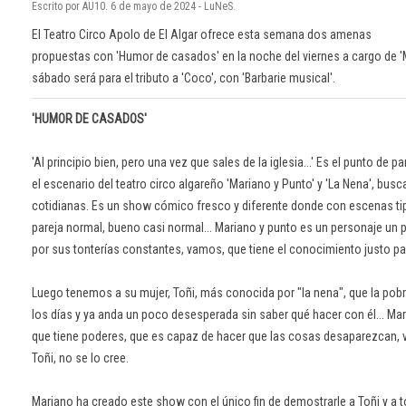
Escrito por AU10. 6 de mayo de 2024 - LuNeS.
El Teatro Circo Apolo de El Algar ofrece esta semana dos amenas
propuestas con 'Humor de casados' en la noche del viernes a cargo de 'Ma
sábado será para el tributo a 'Coco', con 'Barbarie musical'.
'HUMOR DE CASADOS'
'Al principio bien, pero una vez que sales de la iglesia...' Es el punto de
el escenario del teatro circo algareño 'Mariano y Punto' y 'La Nena', b
cotidianas. Es un show cómico fresco y diferente donde con escenas tipo
pareja normal, bueno casi normal... Mariano y punto es un personaje un po
por sus tonterías constantes, vamos, que tiene el conocimiento justo par
Luego tenemos a su mujer, Toñi, más conocida por "la nena", que la pobr
los días y ya anda un poco desesperada sin saber qué hacer con él... M
que tiene poderes, que es capaz de hacer que las cosas desaparezcan, ve
Toñi, no se lo cree.
Mariano ha creado este show con el único fin de demostrarle a Toñi y a 