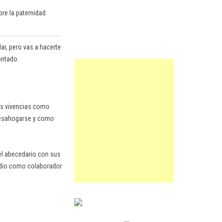
bre la paternidad
ar, pero vas a hacerte
ontado.
us vivencias como
 desahogarse y como
el abecedario con sus
radio como colaborador