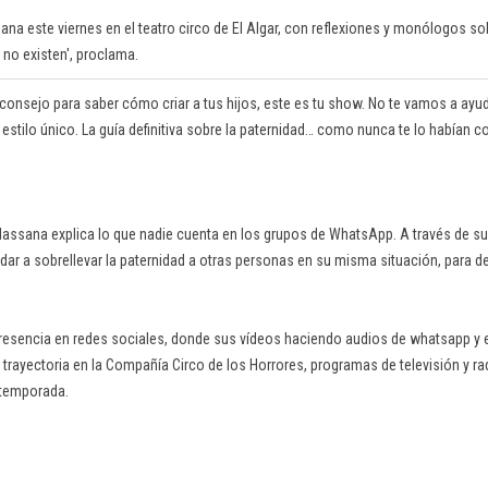
ana este viernes en el teatro circo de El Algar, con reflexiones y monólogos so
s no existen', proclama.
consejo para saber cómo criar a tus hijos, este es tu show. No te vamos a ayud
n estilo único. La guía definitiva sobre la paternidad… como nunca te lo habían c
assana explica lo que nadie cuenta en los grupos de WhatsApp. A través de s
dar a sobrellevar la paternidad a otras personas en su misma situación, para
resencia en redes sociales, donde sus vídeos haciendo audios de whatsapp y 
a trayectoria en la Compañía Circo de los Horrores, programas de televisión y 
 temporada.