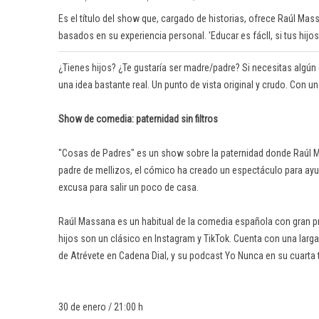
Es el título del show que, cargado de historias, ofrece Raúl Mass
basados en su experiencia personal. 'Educar es fácll, si tus hijo
¿Tienes hijos? ¿Te gustaría ser madre/padre? Si necesitas algún 
una idea bastante real. Un punto de vista original y crudo. Con u
Show de comedia: paternidad sin filtros
"Cosas de Padres" es un show sobre la paternidad donde Raúl M
padre de mellizos, el cómico ha creado un espectáculo para ayu
excusa para salir un poco de casa.
Raúl Massana es un habitual de la comedia española con gran p
hijos son un clásico en Instagram y TikTok. Cuenta con una larg
de Atrévete en Cadena Dial, y su podcast Yo Nunca en su cuarta
30 de enero / 21:00 h