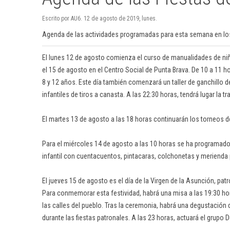
Escrito por AU6. 12 de agosto de 2019, lunes.
Agenda de las actividades programadas para esta semana en los 
El lunes 12 de agosto comienza el curso de manualidades de ni
el 15 de agosto en el Centro Social de Punta Brava. De 10 a 11 ho
8 y 12 años. Este día también comenzará un taller de ganchillo d
infantiles de tiros a canasta. A las 22:30 horas, tendrá lugar la t
El martes 13 de agosto a las 18 horas continuarán los torneos d
Para el miércoles 14 de agosto a las 10 horas se ha programado u
infantil con cuentacuentos, pintacaras, colchonetas y merienda p
El jueves 15 de agosto es el día de la Virgen de la Asunción, pat
Para conmemorar esta festividad, habrá una misa a las 19:30 hora
las calles del pueblo. Tras la ceremonia, habrá una degustación
durante las fiestas patronales. A las 23 horas, actuará el grupo D