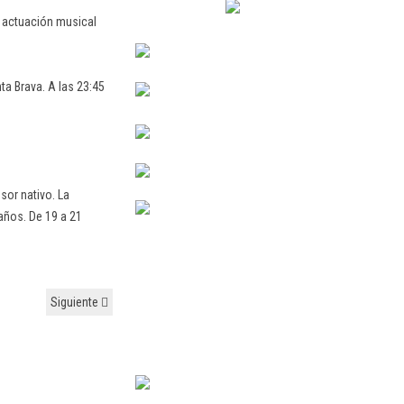
la actuación musical
ta Brava. A las 23:45
sor nativo. La
 años. De 19 a 21
Siguiente