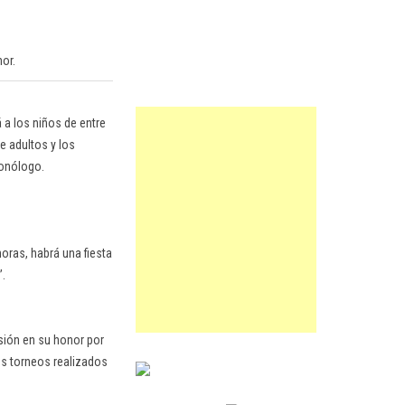
or.
 a los niños de entre
e adultos y los
monólogo.
oras, habrá una fiesta
’.
esión en su honor por
os torneos realizados