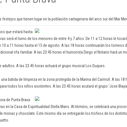
festejos que tienen lugar en la población cartagenera del arco sur del Mar Men
ños que estará hasta
ras será el turno de los menores de entre 4 y 7 años. De 11 a 12 horas le tocará
e 10 a 11 horas hasta el 15 de agosto. A las 18 horas continuarán los torneos d
radicional rifa familiar. A las 23:45 horas el humorista Diego el Notario hará un 
e adultos. A las 23:45 horas actuará el grupo musical Los Duques.
na batida de limpieza en la zona protegida de la Marina del Carmolí. A las 18 h
ara todos los niños asistentes. A las 23:45 horas acutará el grupo ‘Jose Blaya
rona de Punta Brava.
s en la Casa de Espiritualidad Stella Maris. Al término, se celebrará una proc
 de monas y chocolate. Este mismo día se entregarán los trofeos de los distint
uetto.