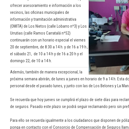
ofrecer asesoramiento e información a los
vecinos, las oficinas municipales de
información y tramitación administrativa
(OMITA) de Los Nietos (calle Lobarro nº3) y Los
Urrutias (calle Ramos Carratalá nº52)
continuarán con un horario especial el viernes
20 de septiembre, de 8:30 a 14 h. y de 16 a 19 h.;
el sábado 21, de 10 a 14 h y de 16 a 20 h y el
domingo 22, de 10 a 14 h.
Además, también de manera excepcional, la
próxima semana abrirán, de lunes a jueves en horario de 9 a 14 h. Esta
personal desde el pasado lunes, y junto con las de Los Belones y La Man
Se recuerda que hoy jueves se cumplirá el plazo de siete días para recl
de seguros. Pasado este plazo se podrá seguir reclamando pero sin pref
Para ello se recuerda igualmente a los ciudadanos que disponen de póliz
ponga en contacto con el Consorcio de Compensación de Seguros llama