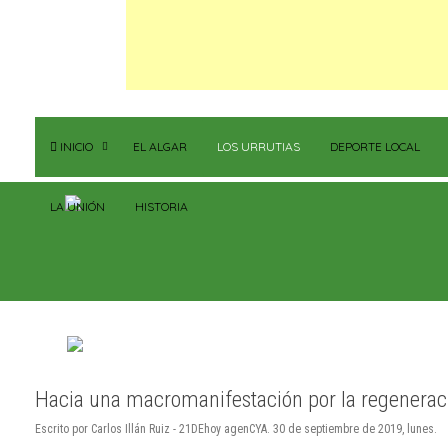
INICIO
EL ALGAR
LOS URRUTIAS
DEPORTE LOCAL
LA UNIÓN
HISTORIA
Hacia una macromanifestación por la regenerac
Escrito por Carlos Illán Ruiz - 21DEhoy agenCYA. 30 de septiembre de 2019, lunes.