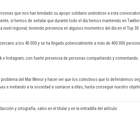
ersonas que nos han brindado su apoyo solidario uniéndose a esta convocator
ente, sí hemos de señalar que durante todo el día hemos mantenido en Twitter
vel regional, teniendo presencia en algunos momentos del día en el Top 30 a
 cercano a los 40.000 y se ha llegado potencialmente a más de 400.000 person
ok e Instagram, con fuerte presencia de personas compartiendo y comentando.
ar el problema del Mar Menor y hacer ver que los colectivos que lo defendemos s
vas e invitando a la sociedad a sumarse a ellas, hasta conseguir nuestro objet
ción y ortografía, salvo en el titular y en la entradilla del artículo