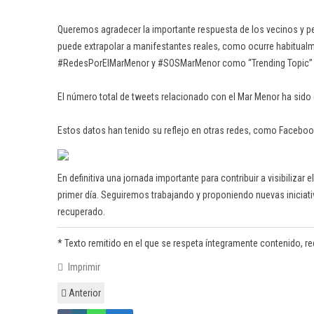
Queremos agradecer la importante respuesta de los vecinos y p
puede extrapolar a manifestantes reales, como ocurre habitualm
#RedesPorElMarMenor y #SOSMarMenor como “Trending Topic” a ni
El número total de tweets relacionado con el Mar Menor ha sido
Estos datos han tenido su reflejo en otras redes, como Facebo
En definitiva una jornada importante para contribuir a visibiliz
primer día. Seguiremos trabajando y proponiendo nuevas iniciati
recuperado.
* Texto remitido en el que se respeta íntegramente contenido, redac
Imprimir
Anterior