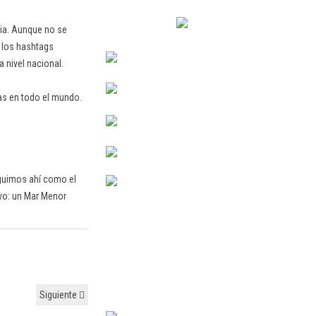
ia. Aunque no se
 los hashtags
 nivel nacional.
as en todo el mundo.
eguimos ahí como el
ivo: un Mar Menor
Siguiente