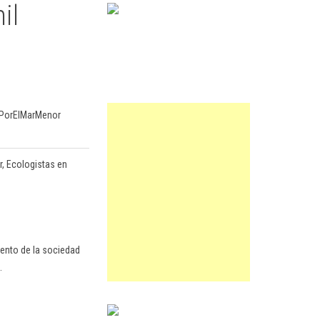
il
esPorElMarMenor
, Ecologistas en
tento de la sociedad
.