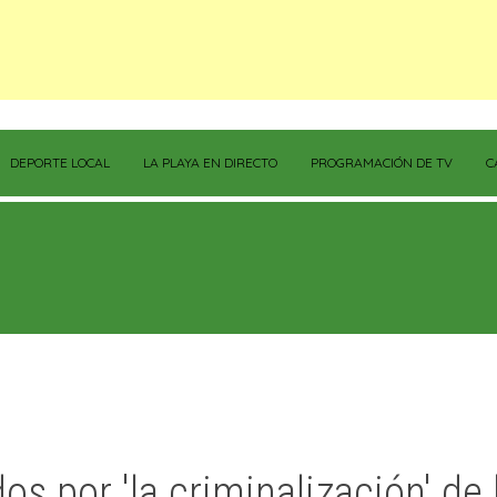
DEPORTE LOCAL
LA PLAYA EN DIRECTO
PROGRAMACIÓN DE TV
C
s por 'la criminalización' de 