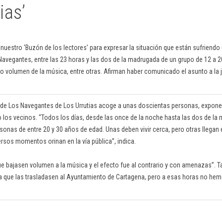
ias’
a nuestro ‘Buzón de los lectores’ para expresar la situación que están sufriend
 Navegantes, entre las 23 horas y las dos de la madrugada de un grupo de 12 a 
to volumen de la música, entre otras. Afirman haber comunicado el asunto a la 
a de Los Navegantes de Los Urrutias acoge a unas doscientas personas, expone 
 los vecinos. “Todos los días, desde las once de la noche hasta las dos de la
sonas de entre 20 y 30 años de edad. Unas deben vivir cerca, pero otras llega
ersos momentos orinan en la vía pública”, indica.
 que bajasen volumen a la música y el efecto fue al contrario y con amenazas”.
ra que las trasladasen al Ayuntamiento de Cartagena, pero a esas horas no hemo