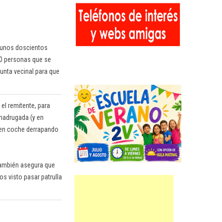
o unos doscientos
20 personas que se
junta vecinal para que
el remitente, para
 madrugada (y en
n en coche derrapando
 También asegura que
s visto pasar patrulla