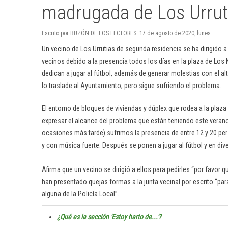
madrugada de Los Urrut
Escrito por BUZÓN DE LOS LECTORES. 17 de agosto de 2020, lunes.
Un vecino de Los Urrutias de segunda residencia se ha dirigido 
vecinos debido a la presencia todos los días en la plaza de Los
dedican a jugar al fútbol, además de generar molestias con el al
lo traslade al Ayuntamiento, pero sigue sufriendo el problema.
El entorno de bloques de viviendas y dúplex que rodea a la plaz
expresar el alcance del problema que están teniendo este verano
ocasiones más tarde) sufrimos la presencia de entre 12 y 20 per
y con música fuerte. Después se ponen a jugar al fútbol y en div
Afirma que un vecino se dirigió a ellos para pedirles “por favor
han presentado quejas formas a la junta vecinal por escrito “pa
alguna de la Policía Local”.
¿Qué es la sección 'Estoy harto de...'?