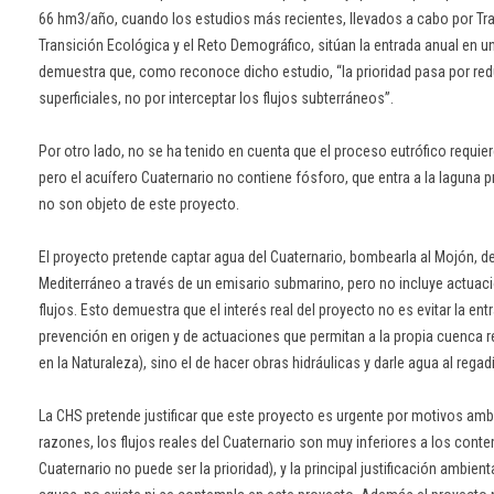
66 hm3/año, cuando los estudios más recientes, llevados a cabo por Trag
Transición Ecológica y el Reto Demográfico, sitúan la entrada anual en 
demuestra que, como reconoce dicho estudio, “la prioridad pasa por redu
superficiales, no por interceptar los flujos subterráneos”.
Por otro lado, no se ha tenido en cuenta que el proceso eutrófico requie
pero el acuífero Cuaternario no contiene fósforo, que entra a la laguna pr
no son objeto de este proyecto.
El proyecto pretende captar agua del Cuaternario, bombearla al Mojón, des
Mediterráneo a través de un emisario submarino, pero no incluye actuacio
flujos. Esto demuestra que el interés real del proyecto no es evitar la en
prevención en origen y de actuaciones que permitan a la propia cuenca r
en la Naturaleza), sino el de hacer obras hidráulicas y darle agua al regad
La CHS pretende justificar que este proyecto es urgente por motivos amb
razones, los flujos reales del Cuaternario son muy inferiores a los conte
Cuaternario no puede ser la prioridad), y la principal justificación ambient