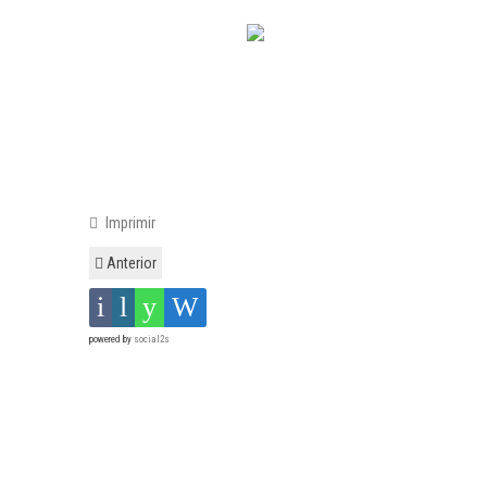
Imprimir
Anterior
powered by
social2s