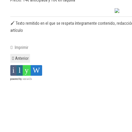
Precio: 14€ anticipada y 16€ en taquilla
🖌️ Texto remitido en el que se respeta íntegramente contenido, redacción y 
artículo
Imprimir
Anterior
powered by
social2s