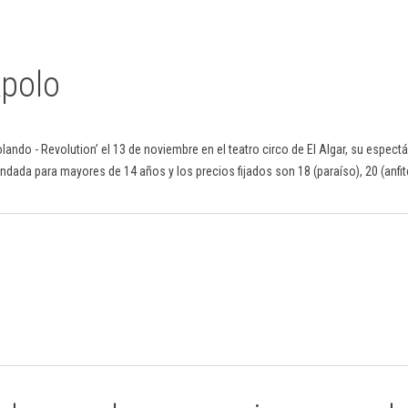
Apolo
olando - Revolution’ el 13 de noviembre en el teatro circo de El Algar, su espec
ada para mayores de 14 años y los precios fijados son 18 (paraíso), 20 (anfite