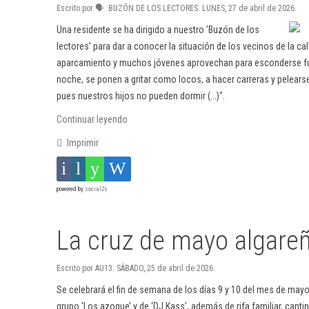
Escrito por 🗣. BUZÓN DE LOS LECTORES. LUNES, 27 de abril de 2026.
Una residente se ha dirigido a nuestro 'Buzón de los
lectores' para dar a conocer la situación de los vecinos de la cal
aparcamiento y muchos jóvenes aprovechan para esconderse fuma
noche, se ponen a gritar como locos, a hacer carreras y pelears
pues nuestros hijos no pueden dormir (...)".
Continuar leyendo
Imprimir
powered by
social2s
La cruz de mayo algareñ
Escrito por AU13. SÁBADO, 25 de abril de 2026.
Se celebrará el fin de semana de los días 9 y 10 del mes de may
grupo ‘Los azogue’ y de ‘DJ Kass’, además de rifa familiar, cant