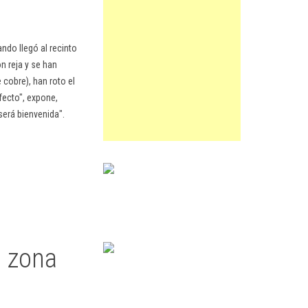
ando llegó al recinto
n reja y se han
 cobre), han roto el
rfecto", expone,
será bienvenida".
a zona