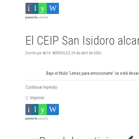
powered by
social2s
El CEIP San Isidoro alca
Escrito por AU13. MIÉRCOLES, 29 de abril de 2026.
Bajo el título 'Letras para emocionarte' se está des
Continuar leyendo
Imprimir
powered by
social2s