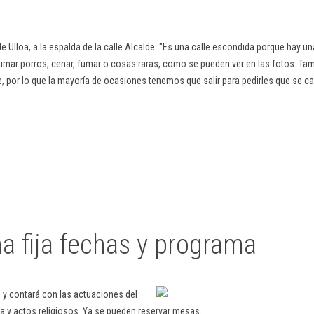
le Ulloa, a la espalda de la calle Alcalde. "Es una calle escondida porque hay u
r porros, cenar, fumar o cosas raras, como se pueden ver en las fotos. Tamb
e, por lo que la mayoría de ocasiones tenemos que salir para pedirles que se c
a fija fechas y programa
o y contará con las actuaciones del
ina y actos religiosos. Ya se pueden reservar mesas.