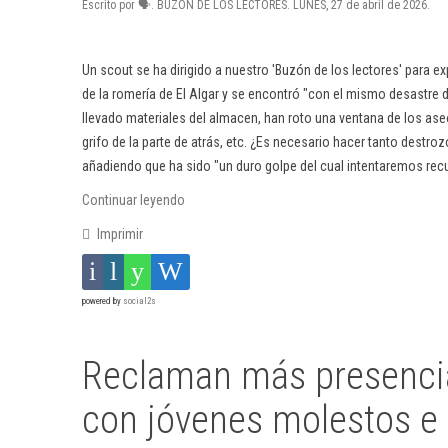
Escrito por 🗣. BUZÓN DE LOS LECTORES. LUNES, 27 de abril de 2026.
Un scout se ha dirigido a nuestro 'Buzón de los lectores' para exp
de la romería de El Algar y se encontró "con el mismo desastre d
llevado materiales del almacen, han roto una ventana de los ase
grifo de la parte de atrás, etc. ¿Es necesario hacer tanto destroz
añadiendo que ha sido "un duro golpe del cual intentaremos rec
Continuar leyendo
Imprimir
powered by
social2s
Reclaman más presencia 
con jóvenes molestos e i