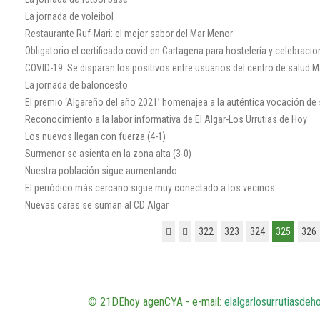
La jornada de voleibol
Restaurante Ruf-Mari: el mejor sabor del Mar Menor
Obligatorio el certificado covid en Cartagena para hostelería y celebraci
COVID-19: Se disparan los positivos entre usuarios del centro de salud 
La jornada de baloncesto
El premio ‘Algareño del año 2021’ homenajea a la auténtica vocación de 
Reconocimiento a la labor informativa de El Algar-Los Urrutias de Hoy
Los nuevos llegan con fuerza (4-1)
Surmenor se asienta en la zona alta (3-0)
Nuestra población sigue aumentando
El periódico más cercano sigue muy conectado a los vecinos
Nuevas caras se suman al CD Algar
322
323
324
325
326
© 21DEhoy agenCYA - e-mail:
elalgarlosurrutiasde