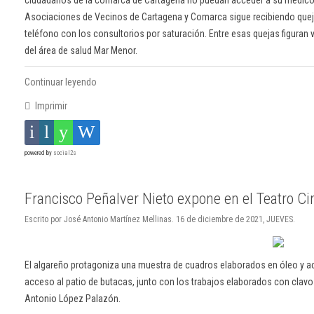
ciudadanos de la comarca de Cartagena no puedan acceder a su médico, p
Asociaciones de Vecinos de Cartagena y Comarca sigue recibiendo quej
teléfono con los consultorios por saturación. Entre esas quejas figuran v
del área de salud Mar Menor.
Continuar leyendo
Imprimir
powered by
social2s
Francisco Peñalver Nieto expone en el Teatro Ci
Escrito por José Antonio Martínez Mellinas. 16 de diciembre de 2021, JUEVES.
El algareño protagoniza una muestra de cuadros elaborados en óleo y ac
acceso al patio de butacas, junto con los trabajos elaborados con clavo
Antonio López Palazón.