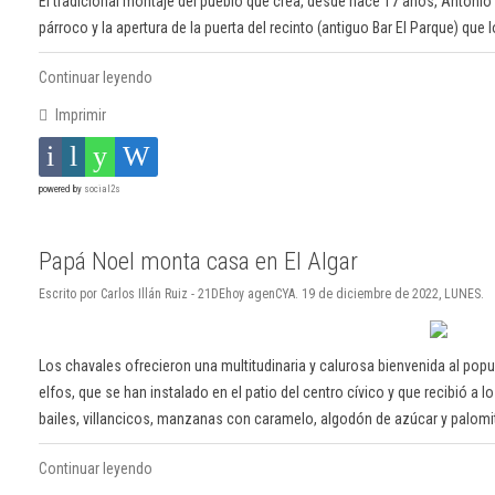
El tradicional montaje del pueblo que crea, desde hace 17 años, Antonio
párroco y la apertura de la puerta del recinto (antiguo Bar El Parque) que 
Continuar leyendo
Imprimir
powered by
social2s
Papá Noel monta casa en El Algar
Escrito por Carlos Illán Ruiz - 21DEhoy agenCYA. 19 de diciembre de 2022, LUNES.
Los chavales ofrecieron una multitudinaria y calurosa bienvenida al popu
elfos, que se han instalado en el patio del centro cívico y que recibió a
bailes, villancicos, manzanas con caramelo, algodón de azúcar y palomi
Continuar leyendo