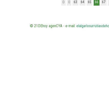
63
64
65
66
67
© 21DEhoy agenCYA - e-mail:
elalgarlosurrutiasde